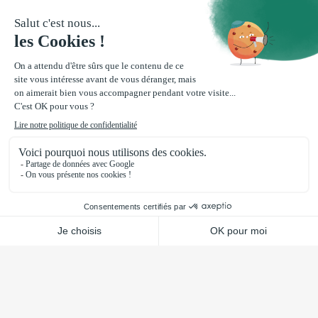
Portugal, a CJ Plast é o seu
parceiro de confiança para a
extrusão de perfis de
plástico.
Quer se trate de
co-extrusão
,
tri-extrusão
ou de
acabamentos especiais
, as nossas soluções por
medida satisfazem as exigências mais rigorosas. Os
nossos perfis de plástico combinam resistência,
precisão e qualidade certificada ISO 9001, garantindo
produtos duradouros e de alto desempenho
adaptados aos seus projectos industriais.
Mais informações sobre a CJ Plast