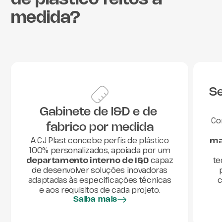
medida?
Se
Gabinete de I&D e de 
C
fabrico por medida
ma
A CJ Plast concebe perfis de plástico
100% personalizados, apoiada por um
te
departamento interno de I&D
capaz
de desenvolver soluções inovadoras
adaptadas às especificações técnicas
e aos requisitos de cada projeto.
Saiba mais