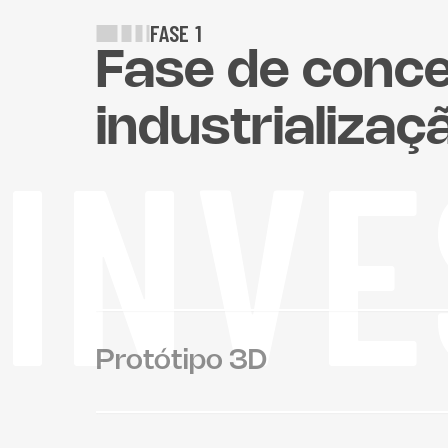
FASE 1
Fase de conc
industrializaç
INVE
Protótipo 3D
A produção de um protótipo 3D é uma 
Plast antes do lançamento da produção 
de ferramentas. Este primeiro modelo,