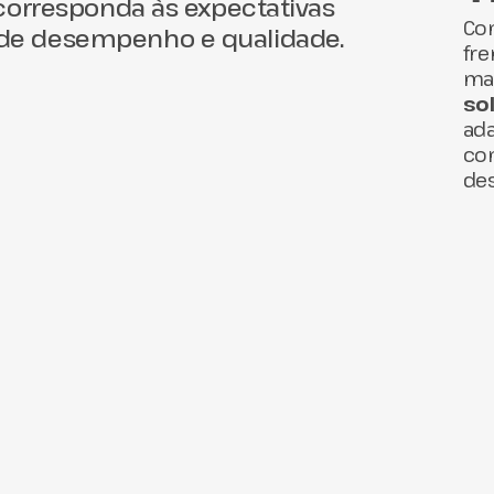
 corresponda às expectativas
Co
 de desempenho e qualidade.
fre
mat
so
ada
com
des