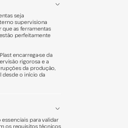
os validar rapidamente
ar as especificações
entas seja
 elevados e os
terno supervisiona
rramentas finais.
Além
r que as ferramentas
a do produto final,
estão perfeitamente
rte do cliente e dos
Plast encarrega-se da
e a otimização do
rvisão rigorosa e a
o de erros e
rrupções da produção,
mais suave e sem
 desde o início da
 essenciais para validar
m os requisitos técnicos