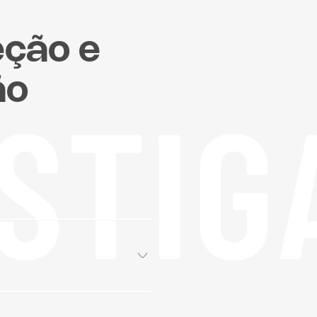
eção e
ão
STIG
etapa fundamental na CJ
em série e do fabrico
 concebido pelo nosso