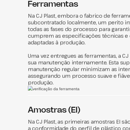
Ferramentas
departamento de engenharia, permite-n
a conceção do perfil de plástico e ajust
Na CJ Plast, embora o fabrico de ferram
técnicas, se necessário,
sem os custos
subcontratado localmente, um perito in
atrasos associados ao fabrico de fe
todas as fases do processo para garanti
disso, permite uma visualização concret
cumprem as especificações técnicas e 
facilitando a tomada de decisões por pa
adaptadas à produção.
engenheiros.
Uma vez entregues as ferramentas, a CJ 
Ao integrar esta etapa, a CJ Plast garant
sua manutenção internamente. Esta supe
processo de produção, reduzindo o risc
manutenção regular minimizam as inte
assegurando um arranque da produção 
assegurando um processo suave e fiável
surpresas.
produção.
Amostras (EI)
Na CJ Plast, as primeiras amostras EI são
a conformidade do perfil de plástico co