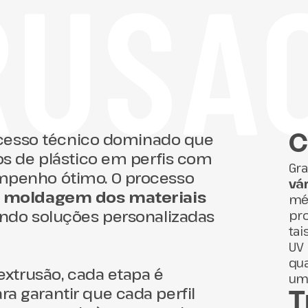
USÃO
rocesso técnico dominado que
C
os de plástico em perfis com
Gr
mpenho ótimo. O processo
vá
a
moldagem dos materiais
mé
tindo soluções personalizadas
pro
tai
UV 
qu
extrusão, cada etapa é
uma
ra garantir que cada perfil
T