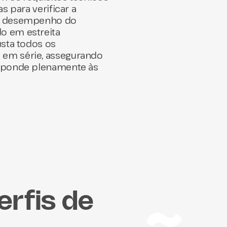
s para verificar a
 o desempenho do
o em estreita
usta todos os
 em série, assegurando
esponde plenamente às
erfis de