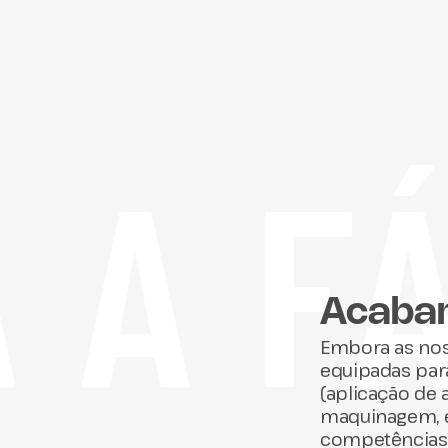
 A F
Acabam
Embora as nos
equipadas par
(aplicação de 
maquinagem, e
competências 