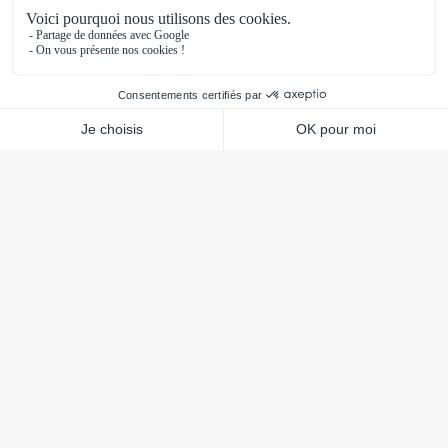
Contactar-nos
Via mensagem
Por telefone, através do número 04 75 61 48
18
L
oriol-sur-Drôme
,
França
130 rue de la plasturgie
26270 Loriol-sur-Drôme
La Bazoge
,
França
1 Rue de la touche ZA Le Bois de Hogues
72650 La Bazoge
S
anta Maria da Feira
,
Portugal
Zona industrial de
Mosteirô 4520-409 Santa Maria da Feira
Siga-nos em
Privacidade
Termos de utilização
CJ Plast © 2024 / 2025
Todos os direitos reservados
Criação do sítio Web:
Growth Angels