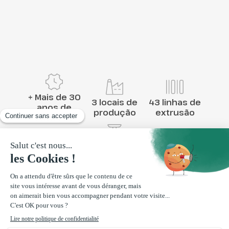
+ Mais de 30
3 locais de
43 linhas de
anos de
produção
extrusão
atividade
10.000 T
processadas