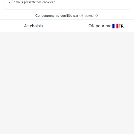
FR
Contactar-nos
Via mensagem
Por telefone, através do número 04 75 61 48
18
L
oriol-sur-Drôme
,
França
130 rue de la plasturgie
26270 Loriol-sur-Drôme
La Bazoge
,
França
1 Rue de la touche ZA Le Bois de Hogues
72650 La Bazoge
S
anta Maria da Feira
,
Portugal
Zona industrial de
Mosteirô 4520-409 Santa Maria da Feira
Siga-nos em