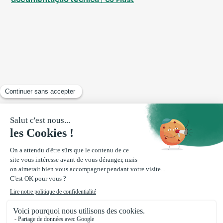
+ Mais de 30
3 locais de
43 linhas de
anos de
produção
extrusão
atividade
10.000 T
processadas