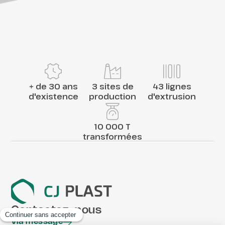
+ de 30 ans
3 sites de
43 lignes
d'existence
production
d'extrusion
10 000 T
transformées
Contactez-nous
Via message