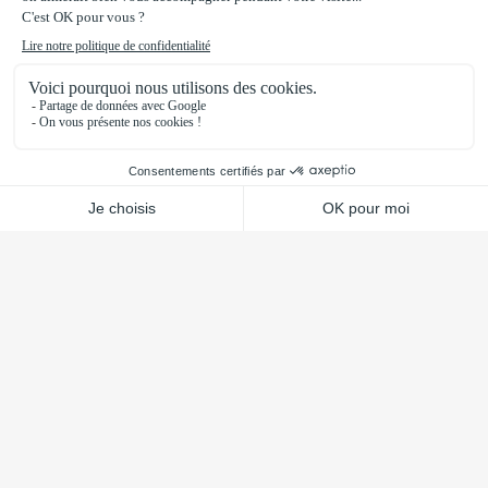
encore des
finitions spéciales
, nos solutions sur-
mesure répondent aux exigences les plus strictes.
Nos profilés plastiques allient résistance, précision et
qualité certifiée ISO 9001, garantissant des produits
durables et performants adaptés à vos projets
industriels.
En savoir plus sur CJ Plast
NOS OFFRES DE SERVICES