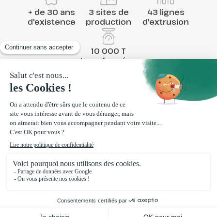
+ de 30 ans
3 sites de
43 lignes
d'existence
production
d'extrusion
10 000 T
transformées
Contactez-nous
Via message
Par téléphone au 04 75 61 48 18
Loriol-sur-Drôme
,
France
130 rue de la plasturgie
26270 Loriol-sur-Drôme
La Bazoge
,
France
1 Rue de la touche ZA Le Bois de Hogues
72650 La Bazoge